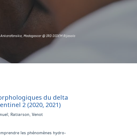
, Ankarafansika, Madagascar @ IRD DIDEM Rijasolo
omorphologiques du delta
ntinel 2 (2020, 2021)
muel; Ratiarson, Venot
r comprendre les phénomènes hydro-