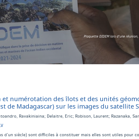
Plaquette DIDEM lors d'une réunion
ion et numérotation des îlots et des unités gé
st de Madagascar) sur les images du satellite Se
toandro, Ravakiniaina; Delaitre, Eric; Robison, Laurent; Razanaka, Sa
LV
s d’un siècle) sont difficiles à constituer mais elles sont utiles pou