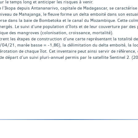
 le temps long et anticiper les risques à venir.
te l’Ikopa depuis Antananarivo, capitale de Madagascar, se caractérise
iveau de Mahajanga, le fleuve forme un delta emboité dans son estuair
verse dans la baie de Bombetoka et le canal du Mozambique. Cette colma
ergés. Le suivi d’une population d’îlots et de leur couverture par des 
ique des mangroves (colonisation, croissance, mortalité).
strent les étapes de construction d’une carte représentant la totalité de
/04/21, marée basse = -1,86), la délimitation du delta emboité, la loc
rotation de chaque îlot. Cet inventaire peut ainsi servir de référenc
e départ d’un suivi pluri-annuel permis par le satellite Sentinel 2. (