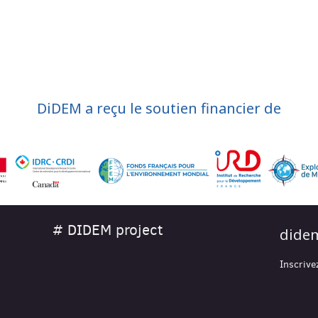
DiDEM a reçu le soutien financier de
# DIDEM project
didem
Inscrive