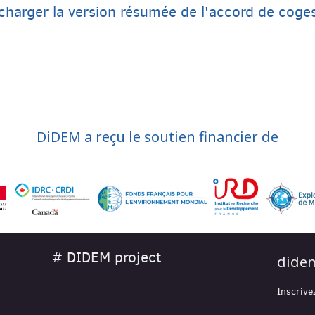
charger la version résumée de l'accord de coge
DiDEM a reçu le soutien financier de
# DIDEM project
didem
Inscrive