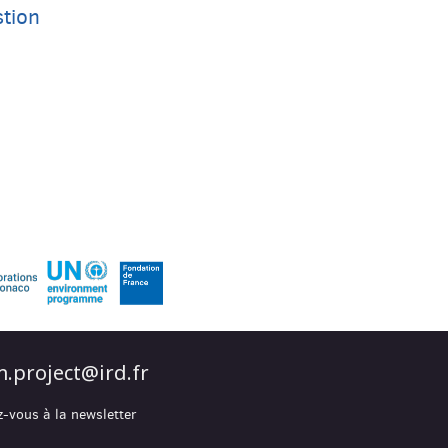
stion
.project@ird.fr
z-vous à la newsletter