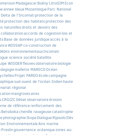
bmersion
Madagascar
Boény
LittoSIM
Econ
ue
annee bleue
Mozambique
Parc National
i
Delta de l'Incomati
protection de la
ité
protection des habitats
protection des
s naturelles
droits et devoirs des
collaboration
accords de cogestion
lois et
ts
Base de données juridique
accès à la
ance
WIOSAP
co-construction de
débits environnementaux
Incomati
logue science société
Satellite
uipe WIODER
fleuves
obtervatoire
biologie
édagogie
mallette MARECO
Océan
ychelles
Projet PAREO
école
campagne
aphique
sud-ouest de l’océan Indien
haute
nariat régional
cation
mangroves
aires
s
CRGIZC
Débat
observatoire
érosion
orne de référence
renforcement des
s
Betsiboka
chenille ravageuse
catastrophe
ue
photographie
Ikopa
Dialogue
Rijasolo
Elèv
ion Environnementale
Aire marine
e
Praslin
gouvernance océanique
zones au-