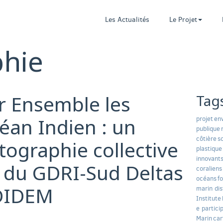
Les Actualités
Le Projet
phie
r Ensemble les
Tag
céan Indien : un
projet
en
publique
côtière
s
rtographie collective
plastique
innovant
e du GDRI-Sud Deltas
coraliens
océans
f
 DIDEM
marin dis
Institute
e particip
Marin
car