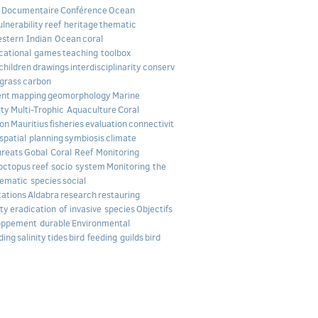
Documentaire
Conférence
Ocean
ulnerability
reef heritage
thematic
stern Indian Ocean
coral
cational games
teaching toolbox
children
drawings
interdisciplinarity
conserv
grass
carbon
ent
mapping
geomorphology
Marine
ity
Multi-Trophic Aquaculture
Coral
ion
Mauritius
fisheries
evaluation
connectivit
spatial planning
symbiosis
climate
hreats
Gobal Coral Reef Monitoring
octopus
reef socio system
Monitoring the
ematic species
social
tations
Aldabra
research
restauring
ity
eradication of invasive species
Objectifs
oppement durable
Environmental
ding
salinity
tides
bird feeding guilds
bird