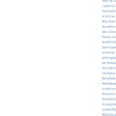
delà de l
capacité
internati
sciences
Machine
durable
c
des Com
Patsy
rec
les
RECO
participa
sciences
photogra
de Mona
Occident
récif
jeux
Betsibok
Mondlan
tradition
Ressourc
Durable
I
écosysté
scientifi
Réunion
p