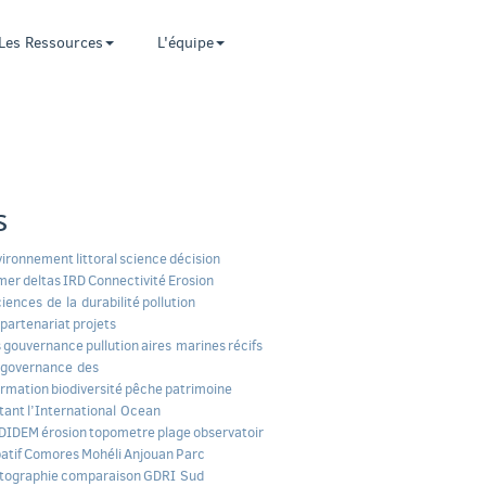
Les Ressources
L'équipe
s
vironnement
littoral
science
décision
mer
deltas
IRD
Connectivité
Erosion
ciences de la durabilité
pollution
partenariat
projets
s
gouvernance
pullution
aires marines
récifs
governance des
ormation
biodiversité
pêche
patrimoine
tant
l’International Ocean
DIDEM
érosion
topometre
plage
observatoir
atif
Comores
Mohéli
Anjouan
Parc
tographie
comparaison
GDRI Sud