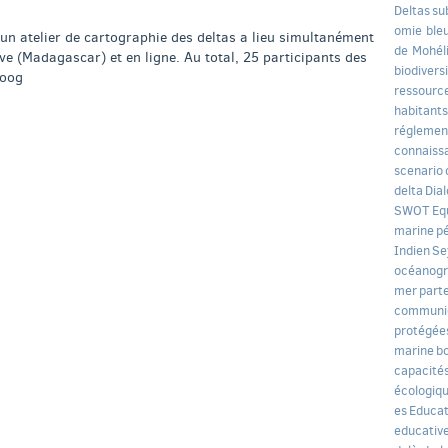
Deltas
su
omie ble
n atelier de cartographie des deltas a lieu simultanément
de Mohél
 (Madagascar) et en ligne. Au total, 25 participants des
biodivers
Goog
ressource
habitants
réglemen
connaiss
scenario
delta
Dia
SWOT
Eq
marine
p
Indien
Se
océanogr
mer
parte
communi
protégée
marine
b
capacité
écologiq
es
Educat
educativ