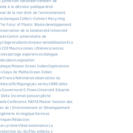
a juridiction nationale
transfert de
aide à la décision publique
droit
onal de la mer
droit de l’environnement
 océaniques
Collect-Connect
Recycling
The Futur of Plastic Waste
developpement
onservation de la biodiversité
Université
ores
Centre universitaire de
yclage
etudiants
broyeur
sensibilisation
Eco
S
COI
Maurice
zones côtières
sciences
tives
partage experiences
dialogue
 decideurs
exposition
phique
Mission Ocean Indien
Explorations
co
Saya de Malha
Ocean Indien
al
France
Ndrondroni
observation du
 éducatifs
Majunga
jeu serieu
CNRE
delta
a
Gouvernorat
E-Flows
Université Eduardo
e
Delta Incomati
poisson
pêche
nelle
Conference PAFFA
Master Gestion des
es de l Environnement et Développement
ngénierie écologique
Services
miques
Rédaction
que
cyclone
thèse
soutenance
La
rotection du récif
les enfants s