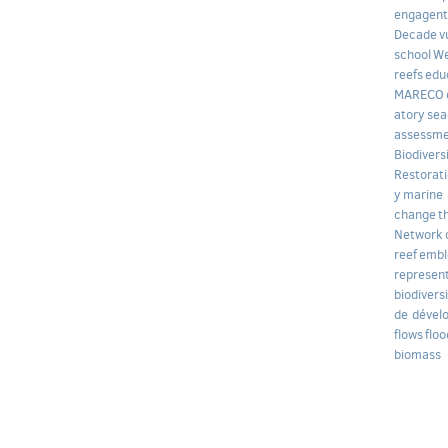
engagent
Decade
v
school
We
reefs
edu
MARECO
atory
sea
assessm
Biodivers
Restorat
y
marine 
change
t
Network
reef
embl
represen
biodivers
de dével
flows
floo
biomass