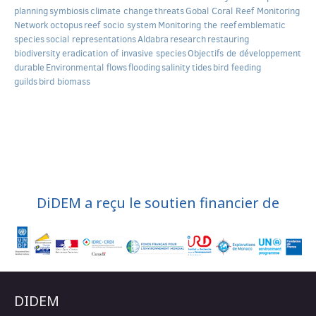
planning
symbiosis
climate change
threats
Gobal Coral Reef Monitoring
Network
octopus
reef socio system
Monitoring the reef
emblematic
species
social representations
Aldabra
research
restauring
biodiversity
eradication of invasive species
Objectifs de développement
durable
Environmental flows
flooding
salinity
tides
bird feeding
guilds
bird biomass
DiDEM a reçu le soutien financier de
DIDEM