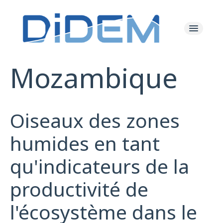
Mozambique
Les Actualités
Le Projet
Oiseaux des zones
Les Ressources
humides en tant
qu'indicateurs de la
L'équipe
productivité de
l'écosystème dans le