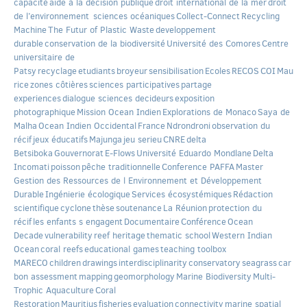
capacité
aide à la décision publique
droit international de la mer
droit
de l’environnement
sciences océaniques
Collect-Connect
Recycling
Machine
The Futur of Plastic Waste
developpement
durable
conservation de la biodiversité
Université des Comores
Centre
universitaire de
Patsy
recyclage
etudiants
broyeur
sensibilisation
Ecoles
RECOS
COI
Mau
rice
zones côtières
sciences participatives
partage
experiences
dialogue sciences decideurs
exposition
photographique
Mission Ocean Indien
Explorations de Monaco
Saya de
Malha
Ocean Indien Occidental
France
Ndrondroni
observation du
récif
jeux éducatifs
Majunga
jeu serieu
CNRE
delta
Betsiboka
Gouvernorat
E-Flows
Université Eduardo Mondlane
Delta
Incomati
poisson
pêche traditionnelle
Conference PAFFA
Master
Gestion des Ressources de l Environnement et Développement
Durable
Ingénierie écologique
Services écosystémiques
Rédaction
scientifique
cyclone
thèse
soutenance
La Réunion
protection du
récif
les enfants s engagent
Documentaire
Conférence
Ocean
Decade
vulnerability
reef heritage
thematic school
Western Indian
Ocean
coral reefs
educational games
teaching toolbox
MARECO
children
drawings
interdisciplinarity
conservatory
seagrass
car
bon assessment
mapping
geomorphology
Marine Biodiversity
Multi-
Trophic Aquaculture
Coral
Restoration
Mauritius
fisheries
evaluation
connectivity
marine spatial