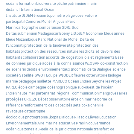
océans
formation
biodiversité
pêche
patrimoine marin
distant
l’International Ocean
Institute
DIDEM
érosion
topometre
plage
observatoire
participatif
Comores
Mohéli
Anjouan
Parc
Marin
cartographie
comparaison
GDRI Sud
Deltas
submersion
Madagascar
Boény
LittoSIM
Economie bleue
annee
bleue
Mozambique
Parc National de Mohéli
Delta de
l'Incomati
protection de la biodiversité
protection des
habitats
protection des ressources naturelles
droits et devoirs des
habitants
collaboration
accords de cogestion
lois et réglements
Base
de données juridique
accès à la connaissance
WIOSAP
co-construction
de scenario
débits environnementaux
Incomati delta
Dialogue science
société
Satellite SWOT
Equipe WIODER
fleuves
obtervatoire
biologie
marine
pédagogie
mallette MARECO
Océan Indien
Seychelles
Projet
PAREO
école
campagne océanographique
sud-ouest de l’océan
Indien
haute mer
partenariat régional
communication
mangroves
aires
protégées
CRGIZC
Débat
observatoire
érosion marine
borne de
référence
renforcement des capacités
Betsiboka
chenille
ravageuse
catastrophe
écologique
photographie
Ikopa
Dialogue
Rijasolo
Elèves
Education
Environnementale
Aire marine educative
Praslin
gouvernance
océanique
zones au-delà de la juridiction nationale
transfert de