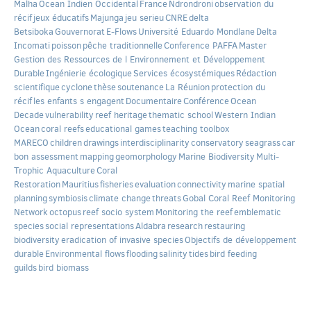
Malha
Ocean Indien Occidental
France
Ndrondroni
observation du
récif
jeux éducatifs
Majunga
jeu serieu
CNRE
delta
Betsiboka
Gouvernorat
E-Flows
Université Eduardo Mondlane
Delta
Incomati
poisson
pêche traditionnelle
Conference PAFFA
Master
Gestion des Ressources de l Environnement et Développement
Durable
Ingénierie écologique
Services écosystémiques
Rédaction
scientifique
cyclone
thèse
soutenance
La Réunion
protection du
récif
les enfants s engagent
Documentaire
Conférence
Ocean
Decade
vulnerability
reef heritage
thematic school
Western Indian
Ocean
coral reefs
educational games
teaching toolbox
MARECO
children
drawings
interdisciplinarity
conservatory
seagrass
car
bon assessment
mapping
geomorphology
Marine Biodiversity
Multi-
Trophic Aquaculture
Coral
Restoration
Mauritius
fisheries
evaluation
connectivity
marine spatial
planning
symbiosis
climate change
threats
Gobal Coral Reef Monitoring
Network
octopus
reef socio system
Monitoring the reef
emblematic
species
social representations
Aldabra
research
restauring
biodiversity
eradication of invasive species
Objectifs de développement
durable
Environmental flows
flooding
salinity
tides
bird feeding
guilds
bird biomass