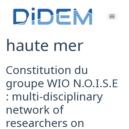
haute mer
Les Actualités
Le Projet
Constitution du
Les Ressources
groupe WIO N.O.I.S.E
: multi-disciplinary
L'équipe
network of
researchers on