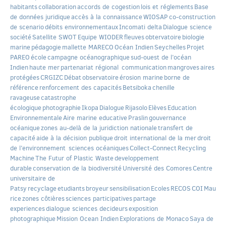
habitants
collaboration
accords de cogestion
lois et réglements
Base
de données juridique
accès à la connaissance
WIOSAP
co-construction
de scenario
débits environnementaux
Incomati delta
Dialogue science
société
Satellite SWOT
Equipe WIODER
fleuves
obtervatoire
biologie
marine
pédagogie
mallette MARECO
Océan Indien
Seychelles
Projet
PAREO
école
campagne océanographique
sud-ouest de l’océan
Indien
haute mer
partenariat régional
communication
mangroves
aires
protégées
CRGIZC
Débat
observatoire
érosion marine
borne de
référence
renforcement des capacités
Betsiboka
chenille
ravageuse
catastrophe
écologique
photographie
Ikopa
Dialogue
Rijasolo
Elèves
Education
Environnementale
Aire marine educative
Praslin
gouvernance
océanique
zones au-delà de la juridiction nationale
transfert de
capacité
aide à la décision publique
droit international de la mer
droit
de l’environnement
sciences océaniques
Collect-Connect
Recycling
Machine
The Futur of Plastic Waste
developpement
durable
conservation de la biodiversité
Université des Comores
Centre
universitaire de
Patsy
recyclage
etudiants
broyeur
sensibilisation
Ecoles
RECOS
COI
Mau
rice
zones côtières
sciences participatives
partage
experiences
dialogue sciences decideurs
exposition
photographique
Mission Ocean Indien
Explorations de Monaco
Saya de