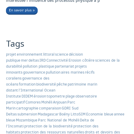
intéressée l’influence des processus physique à p
En savoir plus »
Tags
projet
environnement
littoral
science
décision
publique
mer
deltas
IRD
Connectivité
Erosion côtière
sciences de la
durabilité
pollution plastique
partenariat
projets
innovants
gouvernance
pullution
aires marines
récifs
coraliens
governance des
océans
formation
biodiversité
pêche
patrimoine marin
distant
l’International Ocean
Institute
DIDEM
érosion
topometre
plage
observatoire
participatif
Comores
Mohéli
Anjouan
Parc
Marin
cartographie
comparaison
GDRI Sud
Deltas
submersion
Madagascar
Boény
LittoSIM
Economie bleue
annee
bleue
Mozambique
Parc National de Mohéli
Delta de
l'Incomati
protection de la biodiversité
protection des
habitats
protection des ressources naturelles
droits et devoirs des