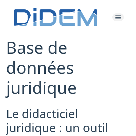
Base de
Les Actualités
données
Le Projet
juridique
Les Ressources
L'équipe
Le didacticiel
juridique : un outil