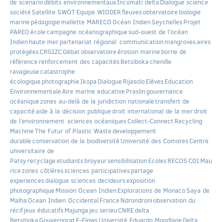
de scenario
débits environnementaux
Incomati delta
Dialogue science
société
Satellite SWOT
Equipe WIODER
fleuves
obtervatoire
biologie
marine
pédagogie
mallette MARECO
Océan Indien
Seychelles
Projet
PAREO
école
campagne océanographique
sud-ouest de l’océan
Indien
haute mer
partenariat régional
communication
mangroves
aires
protégées
CRGIZC
Débat
observatoire
érosion marine
borne de
référence
renforcement des capacités
Betsiboka
chenille
ravageuse
catastrophe
écologique
photographie
Ikopa
Dialogue
Rijasolo
Elèves
Education
Environnementale
Aire marine educative
Praslin
gouvernance
océanique
zones au-delà de la juridiction nationale
transfert de
capacité
aide à la décision publique
droit international de la mer
droit
de l’environnement
sciences océaniques
Collect-Connect
Recycling
Machine
The Futur of Plastic Waste
developpement
durable
conservation de la biodiversité
Université des Comores
Centre
universitaire de
Patsy
recyclage
etudiants
broyeur
sensibilisation
Ecoles
RECOS
COI
Mau
rice
zones côtières
sciences participatives
partage
experiences
dialogue sciences decideurs
exposition
photographique
Mission Ocean Indien
Explorations de Monaco
Saya de
Malha
Ocean Indien Occidental
France
Ndrondroni
observation du
récif
jeux éducatifs
Majunga
jeu serieu
CNRE
delta
Betsiboka
Gouvernorat
E-Flows
Université Eduardo Mondlane
Delta