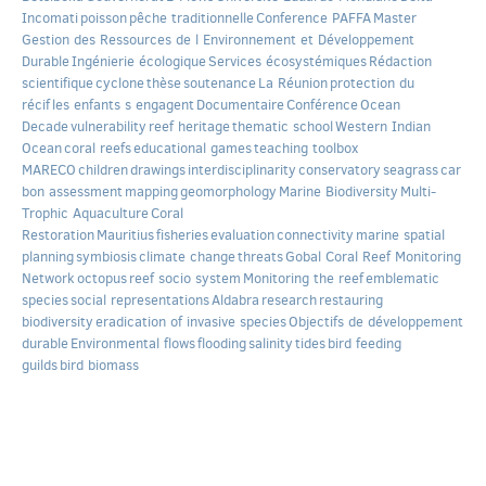
Incomati
poisson
pêche traditionnelle
Conference PAFFA
Master
Gestion des Ressources de l Environnement et Développement
Durable
Ingénierie écologique
Services écosystémiques
Rédaction
scientifique
cyclone
thèse
soutenance
La Réunion
protection du
récif
les enfants s engagent
Documentaire
Conférence
Ocean
Decade
vulnerability
reef heritage
thematic school
Western Indian
Ocean
coral reefs
educational games
teaching toolbox
MARECO
children
drawings
interdisciplinarity
conservatory
seagrass
car
bon assessment
mapping
geomorphology
Marine Biodiversity
Multi-
Trophic Aquaculture
Coral
Restoration
Mauritius
fisheries
evaluation
connectivity
marine spatial
planning
symbiosis
climate change
threats
Gobal Coral Reef Monitoring
Network
octopus
reef socio system
Monitoring the reef
emblematic
species
social representations
Aldabra
research
restauring
biodiversity
eradication of invasive species
Objectifs de développement
durable
Environmental flows
flooding
salinity
tides
bird feeding
guilds
bird biomass