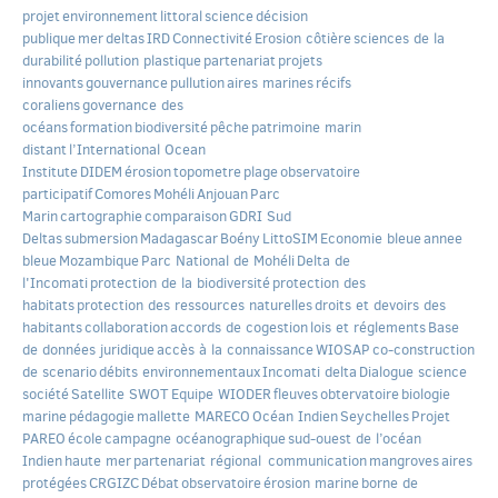
projet
environnement
littoral
science
décision
publique
mer
deltas
IRD
Connectivité
Erosion côtière
sciences de la
durabilité
pollution plastique
partenariat
projets
innovants
gouvernance
pullution
aires marines
récifs
coraliens
governance des
océans
formation
biodiversité
pêche
patrimoine marin
distant
l’International Ocean
Institute
DIDEM
érosion
topometre
plage
observatoire
participatif
Comores
Mohéli
Anjouan
Parc
Marin
cartographie
comparaison
GDRI Sud
Deltas
submersion
Madagascar
Boény
LittoSIM
Economie bleue
annee
bleue
Mozambique
Parc National de Mohéli
Delta de
l'Incomati
protection de la biodiversité
protection des
habitats
protection des ressources naturelles
droits et devoirs des
habitants
collaboration
accords de cogestion
lois et réglements
Base
de données juridique
accès à la connaissance
WIOSAP
co-construction
de scenario
débits environnementaux
Incomati delta
Dialogue science
société
Satellite SWOT
Equipe WIODER
fleuves
obtervatoire
biologie
marine
pédagogie
mallette MARECO
Océan Indien
Seychelles
Projet
PAREO
école
campagne océanographique
sud-ouest de l’océan
Indien
haute mer
partenariat régional
communication
mangroves
aires
protégées
CRGIZC
Débat
observatoire
érosion marine
borne de