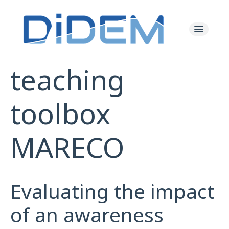
teaching
Les Actualités
toolbox
Le Projet
MARECO
Les Ressources
L'équipe
Evaluating the impact
of an awareness