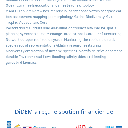
Ocean
coral reefs
educational games
teaching toolbox
MARECO
children
drawings
interdisciplinarity
conservatory
seagrass
car
bon assessment
mapping
geomorphology
Marine Biodiversity
Multi-
Trophic Aquaculture
Coral
Restoration
Mauritius
fisheries
evaluation
connectivity
marine spatial
planning
symbiosis
climate change
threats
Gobal Coral Reef Monitoring
Network
octopus
reef socio system
Monitoring the reef
emblematic
species
social representations
Aldabra
research
restauring
biodiversity
eradication of invasive species
Objectifs de développement
durable
Environmental flows
flooding
salinity
tides
bird feeding
guilds
bird biomass
DiDEM a reçu le soutien financier de