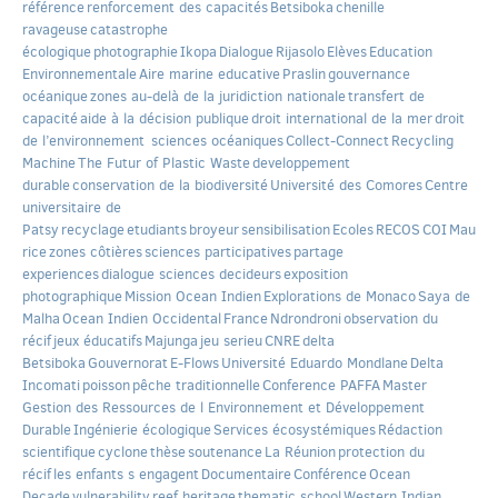
référence
renforcement des capacités
Betsiboka
chenille
ravageuse
catastrophe
écologique
photographie
Ikopa
Dialogue
Rijasolo
Elèves
Education
Environnementale
Aire marine educative
Praslin
gouvernance
océanique
zones au-delà de la juridiction nationale
transfert de
capacité
aide à la décision publique
droit international de la mer
droit
de l’environnement
sciences océaniques
Collect-Connect
Recycling
Machine
The Futur of Plastic Waste
developpement
durable
conservation de la biodiversité
Université des Comores
Centre
universitaire de
Patsy
recyclage
etudiants
broyeur
sensibilisation
Ecoles
RECOS
COI
Mau
rice
zones côtières
sciences participatives
partage
experiences
dialogue sciences decideurs
exposition
photographique
Mission Ocean Indien
Explorations de Monaco
Saya de
Malha
Ocean Indien Occidental
France
Ndrondroni
observation du
récif
jeux éducatifs
Majunga
jeu serieu
CNRE
delta
Betsiboka
Gouvernorat
E-Flows
Université Eduardo Mondlane
Delta
Incomati
poisson
pêche traditionnelle
Conference PAFFA
Master
Gestion des Ressources de l Environnement et Développement
Durable
Ingénierie écologique
Services écosystémiques
Rédaction
scientifique
cyclone
thèse
soutenance
La Réunion
protection du
récif
les enfants s engagent
Documentaire
Conférence
Ocean
Decade
vulnerability
reef heritage
thematic school
Western Indian