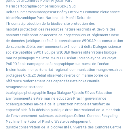
participatif
Comores
Mohéli
Anjouan
Parc
Marin
cartographie
comparaison
GDRI Sud
Deltas
submersion
Madagascar
Boény
LittoSIM
Economie bleue
annee
bleue
Mozambique
Parc National de Mohéli
Delta de
l'Incomati
protection de la biodiversité
protection des
habitats
protection des ressources naturelles
droits et devoirs des
habitants
collaboration
accords de cogestion
lois et réglements
Base
de données juridique
accès à la connaissance
WIOSAP
co-construction
de scenario
débits environnementaux
Incomati delta
Dialogue science
société
Satellite SWOT
Equipe WIODER
fleuves
obtervatoire
biologie
marine
pédagogie
mallette MARECO
Océan Indien
Seychelles
Projet
PAREO
école
campagne océanographique
sud-ouest de l’océan
Indien
haute mer
partenariat régional
communication
mangroves
aires
protégées
CRGIZC
Débat
observatoire
érosion marine
borne de
référence
renforcement des capacités
Betsiboka
chenille
ravageuse
catastrophe
écologique
photographie
Ikopa
Dialogue
Rijasolo
Elèves
Education
Environnementale
Aire marine educative
Praslin
gouvernance
océanique
zones au-delà de la juridiction nationale
transfert de
capacité
aide à la décision publique
droit international de la mer
droit
de l’environnement
sciences océaniques
Collect-Connect
Recycling
Machine
The Futur of Plastic Waste
developpement
durable
conservation de la biodiversité
Université des Comores
Centre