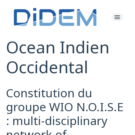
Ocean Indien
Les Actualités
Occidental
Le Projet
Les Ressources
Constitution du
L'équipe
groupe WIO N.O.I.S.E
: multi-disciplinary
network of