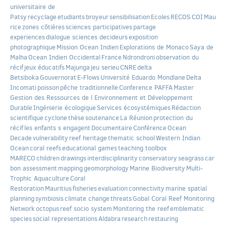
universitaire de
Patsy
recyclage
etudiants
broyeur
sensibilisation
Ecoles
RECOS
COI
Mau
rice
zones côtières
sciences participatives
partage
experiences
dialogue sciences decideurs
exposition
photographique
Mission Ocean Indien
Explorations de Monaco
Saya de
Malha
Ocean Indien Occidental
France
Ndrondroni
observation du
récif
jeux éducatifs
Majunga
jeu serieu
CNRE
delta
Betsiboka
Gouvernorat
E-Flows
Université Eduardo Mondlane
Delta
Incomati
poisson
pêche traditionnelle
Conference PAFFA
Master
Gestion des Ressources de l Environnement et Développement
Durable
Ingénierie écologique
Services écosystémiques
Rédaction
scientifique
cyclone
thèse
soutenance
La Réunion
protection du
récif
les enfants s engagent
Documentaire
Conférence
Ocean
Decade
vulnerability
reef heritage
thematic school
Western Indian
Ocean
coral reefs
educational games
teaching toolbox
MARECO
children
drawings
interdisciplinarity
conservatory
seagrass
car
bon assessment
mapping
geomorphology
Marine Biodiversity
Multi-
Trophic Aquaculture
Coral
Restoration
Mauritius
fisheries
evaluation
connectivity
marine spatial
planning
symbiosis
climate change
threats
Gobal Coral Reef Monitoring
Network
octopus
reef socio system
Monitoring the reef
emblematic
species
social representations
Aldabra
research
restauring