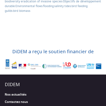
biodiversity
eradication of invasive species
Objectifs de développement
durable
Environmental flows
flooding
salinity
tides
bird feeding
guilds
bird biomass
DiDEM a reçu le soutien financier de
DIDEM
Nos actualités
Contactez nous