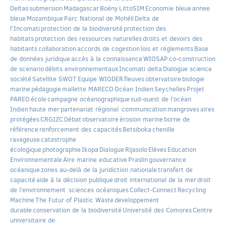
Deltas
submersion
Madagascar
Boény
LittoSIM
Economie bleue
annee
bleue
Mozambique
Parc National de Mohéli
Delta de
l'Incomati
protection de la biodiversité
protection des
habitats
protection des ressources naturelles
droits et devoirs des
habitants
collaboration
accords de cogestion
lois et réglements
Base
de données juridique
accès à la connaissance
WIOSAP
co-construction
de scenario
débits environnementaux
Incomati delta
Dialogue science
société
Satellite SWOT
Equipe WIODER
fleuves
obtervatoire
biologie
marine
pédagogie
mallette MARECO
Océan Indien
Seychelles
Projet
PAREO
école
campagne océanographique
sud-ouest de l’océan
Indien
haute mer
partenariat régional
communication
mangroves
aires
protégées
CRGIZC
Débat
observatoire
érosion marine
borne de
référence
renforcement des capacités
Betsiboka
chenille
ravageuse
catastrophe
écologique
photographie
Ikopa
Dialogue
Rijasolo
Elèves
Education
Environnementale
Aire marine educative
Praslin
gouvernance
océanique
zones au-delà de la juridiction nationale
transfert de
capacité
aide à la décision publique
droit international de la mer
droit
de l’environnement
sciences océaniques
Collect-Connect
Recycling
Machine
The Futur of Plastic Waste
developpement
durable
conservation de la biodiversité
Université des Comores
Centre
universitaire de