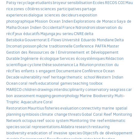
Patsy
recyclage
etudiants
broyeur
sensibilisation
Ecoles
RECOS
COI
Mau
rice
zones côtières
sciences participatives
partage
experiences
dialogue sciences decideurs
exposition
photographique
Mission Ocean Indien
Explorations de Monaco
Saya de
Malha
Ocean Indien Occidental
France
Ndrondroni
observation du
récif
jeux éducatifs
Majunga
jeu serieu
CNRE
delta
Betsiboka
Gouvernorat
E-Flows
Université Eduardo Mondlane
Delta
Incomati
poisson
pêche traditionnelle
Conference PAFFA
Master
Gestion des Ressources de l Environnement et Développement
Durable
Ingénierie écologique
Services écosystémiques
Rédaction
scientifique
cyclone
thèse
soutenance
La Réunion
protection du
récif
les enfants s engagent
Documentaire
Conférence
Ocean
Decade
vulnerability
reef heritage
thematic school
Western Indian
Ocean
coral reefs
educational games
teaching toolbox
MARECO
children
drawings
interdisciplinarity
conservatory
seagrass
car
bon assessment
mapping
geomorphology
Marine Biodiversity
Multi-
Trophic Aquaculture
Coral
Restoration
Mauritius
fisheries
evaluation
connectivity
marine spatial
planning
symbiosis
climate change
threats
Gobal Coral Reef Monitoring
Network
octopus
reef socio system
Monitoring the reef
emblematic
species
social representations
Aldabra
research
restauring
biodiversity
eradication of invasive species
Objectifs de développement