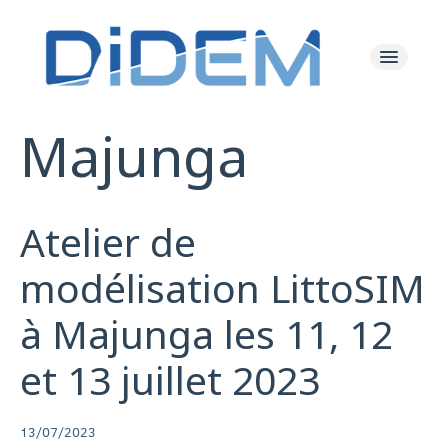
Majunga
Les Actualités
Le Projet
Atelier de
Les Ressources
modélisation LittoSIM
à Majunga les 11, 12
L'équipe
et 13 juillet 2023
13/07/2023