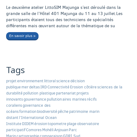
Le deuxième atelier LittoSIM Majunga s’est déroulé dans la
grande salle de l’Hôtel 401 Majunga du 11 au 13 juillet.Les
participants étaient tous des techniciens de spécialités
différentes mais œuvrant autour de la thématique de su
En savoir plus »
Tags
projet
environnement
littoral
science
décision
publique
mer
deltas
IRD
Connectivité
Erosion côtière
sciences de la
durabilité
pollution plastique
partenariat
projets
innovants
gouvernance
pullution
aires marines
récifs
coraliens
governance des
océans
formation
biodiversité
pêche
patrimoine marin
distant
l’International Ocean
Institute
DIDEM
érosion
topometre
plage
observatoire
participatif
Comores
Mohéli
Anjouan
Parc
Marin
cartographie
comparaison
GDRI Sud