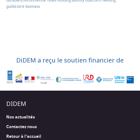
durable
Environmental flows
flooding
salinity
tides
bird feeding
guilds
bird biomass
DiDEM a reçu le soutien financier de
DIDEM
Nos actualités
Contactez nous
Retour à l'accueil