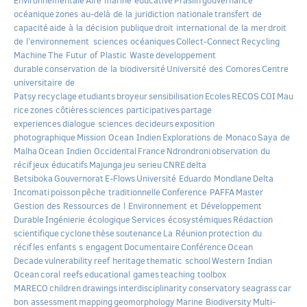
Environnementale
Aire marine educative
Praslin
gouvernance
océanique
zones au-delà de la juridiction nationale
transfert de
capacité
aide à la décision publique
droit international de la mer
droit
de l’environnement
sciences océaniques
Collect-Connect
Recycling
Machine
The Futur of Plastic Waste
developpement
durable
conservation de la biodiversité
Université des Comores
Centre
universitaire de
Patsy
recyclage
etudiants
broyeur
sensibilisation
Ecoles
RECOS
COI
Mau
rice
zones côtières
sciences participatives
partage
experiences
dialogue sciences decideurs
exposition
photographique
Mission Ocean Indien
Explorations de Monaco
Saya de
Malha
Ocean Indien Occidental
France
Ndrondroni
observation du
récif
jeux éducatifs
Majunga
jeu serieu
CNRE
delta
Betsiboka
Gouvernorat
E-Flows
Université Eduardo Mondlane
Delta
Incomati
poisson
pêche traditionnelle
Conference PAFFA
Master
Gestion des Ressources de l Environnement et Développement
Durable
Ingénierie écologique
Services écosystémiques
Rédaction
scientifique
cyclone
thèse
soutenance
La Réunion
protection du
récif
les enfants s engagent
Documentaire
Conférence
Ocean
Decade
vulnerability
reef heritage
thematic school
Western Indian
Ocean
coral reefs
educational games
teaching toolbox
MARECO
children
drawings
interdisciplinarity
conservatory
seagrass
car
bon assessment
mapping
geomorphology
Marine Biodiversity
Multi-