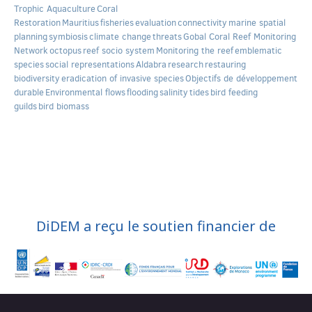
Trophic Aquaculture
Coral
Restoration
Mauritius
fisheries
evaluation
connectivity
marine spatial
planning
symbiosis
climate change
threats
Gobal Coral Reef Monitoring
Network
octopus
reef socio system
Monitoring the reef
emblematic
species
social representations
Aldabra
research
restauring
biodiversity
eradication of invasive species
Objectifs de développement
durable
Environmental flows
flooding
salinity
tides
bird feeding
guilds
bird biomass
DiDEM a reçu le soutien financier de