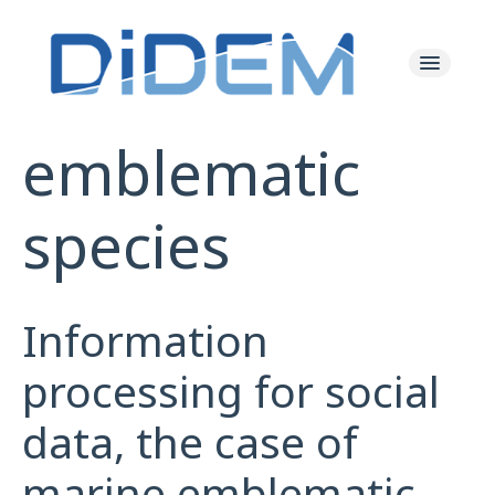
emblematic
Les Actualités
species
Le Projet
Les Ressources
Information
L'équipe
processing for social
data, the case of
marine emblematic