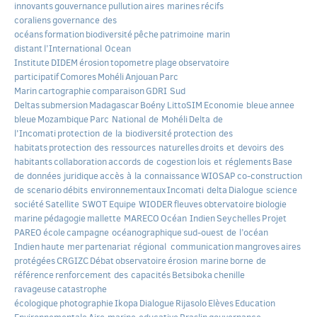
innovants
gouvernance
pullution
aires marines
récifs
coraliens
governance des
océans
formation
biodiversité
pêche
patrimoine marin
distant
l’International Ocean
Institute
DIDEM
érosion
topometre
plage
observatoire
participatif
Comores
Mohéli
Anjouan
Parc
Marin
cartographie
comparaison
GDRI Sud
Deltas
submersion
Madagascar
Boény
LittoSIM
Economie bleue
annee
bleue
Mozambique
Parc National de Mohéli
Delta de
l'Incomati
protection de la biodiversité
protection des
habitats
protection des ressources naturelles
droits et devoirs des
habitants
collaboration
accords de cogestion
lois et réglements
Base
de données juridique
accès à la connaissance
WIOSAP
co-construction
de scenario
débits environnementaux
Incomati delta
Dialogue science
société
Satellite SWOT
Equipe WIODER
fleuves
obtervatoire
biologie
marine
pédagogie
mallette MARECO
Océan Indien
Seychelles
Projet
PAREO
école
campagne océanographique
sud-ouest de l’océan
Indien
haute mer
partenariat régional
communication
mangroves
aires
protégées
CRGIZC
Débat
observatoire
érosion marine
borne de
référence
renforcement des capacités
Betsiboka
chenille
ravageuse
catastrophe
écologique
photographie
Ikopa
Dialogue
Rijasolo
Elèves
Education