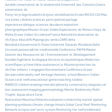
durable
conservation de la biodiversité
Université des Comores
Centre
universitaire de
Patsy
recyclage
etudiants
broyeur
sensibilisation
Ecoles
RECOS
COI
Mau
rice
zones côtières
sciences participatives
partage
experiences
dialogue sciences decideurs
exposition
photographique
Mission Ocean Indien
Explorations de Monaco
Saya de
Malha
Ocean Indien Occidental
France
Ndrondroni
observation du
récif
jeux éducatifs
Majunga
jeu serieu
CNRE
delta
Betsiboka
Gouvernorat
E-Flows
Université Eduardo Mondlane
Delta
Incomati
poisson
pêche traditionnelle
Conference PAFFA
Master
Gestion des Ressources de l Environnement et Développement
Durable
Ingénierie écologique
Services écosystémiques
Rédaction
scientifique
cyclone
thèse
soutenance
La Réunion
protection du
récif
les enfants s engagent
Documentaire
Conférence
Ocean
Decade
vulnerability
reef heritage
thematic school
Western Indian
Ocean
coral reefs
educational games
teaching toolbox
MARECO
children
drawings
interdisciplinarity
conservatory
seagrass
car
bon assessment
mapping
geomorphology
Marine Biodiversity
Multi-
Trophic Aquaculture
Coral
Restoration
Mauritius
fisheries
evaluation
connectivity
marine spatial
planning
symbiosis
climate change
threats
Gobal Coral Reef Monitoring
Network
octopus
reef socio system
Monitoring the reef
emblematic