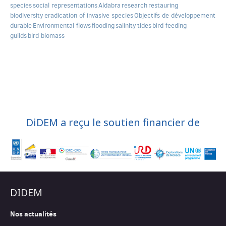
species
social representations
Aldabra
research
restauring
biodiversity
eradication of invasive species
Objectifs de développement
durable
Environmental flows
flooding
salinity
tides
bird feeding
guilds
bird biomass
DiDEM a reçu le soutien financier de
DIDEM
Nos actualités