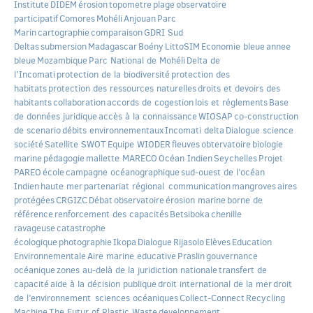
Institute
DIDEM
érosion
topometre
plage
observatoire
participatif
Comores
Mohéli
Anjouan
Parc
Marin
cartographie
comparaison
GDRI Sud
Deltas
submersion
Madagascar
Boény
LittoSIM
Economie bleue
annee
bleue
Mozambique
Parc National de Mohéli
Delta de
l'Incomati
protection de la biodiversité
protection des
habitats
protection des ressources naturelles
droits et devoirs des
habitants
collaboration
accords de cogestion
lois et réglements
Base
de données juridique
accès à la connaissance
WIOSAP
co-construction
de scenario
débits environnementaux
Incomati delta
Dialogue science
société
Satellite SWOT
Equipe WIODER
fleuves
obtervatoire
biologie
marine
pédagogie
mallette MARECO
Océan Indien
Seychelles
Projet
PAREO
école
campagne océanographique
sud-ouest de l’océan
Indien
haute mer
partenariat régional
communication
mangroves
aires
protégées
CRGIZC
Débat
observatoire
érosion marine
borne de
référence
renforcement des capacités
Betsiboka
chenille
ravageuse
catastrophe
écologique
photographie
Ikopa
Dialogue
Rijasolo
Elèves
Education
Environnementale
Aire marine educative
Praslin
gouvernance
océanique
zones au-delà de la juridiction nationale
transfert de
capacité
aide à la décision publique
droit international de la mer
droit
de l’environnement
sciences océaniques
Collect-Connect
Recycling
Machine
The Futur of Plastic Waste
developpement