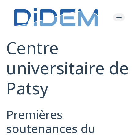
Centre
Les Actualités
universitaire de
Le Projet
Patsy
Les Ressources
L'équipe
Premières
soutenances du