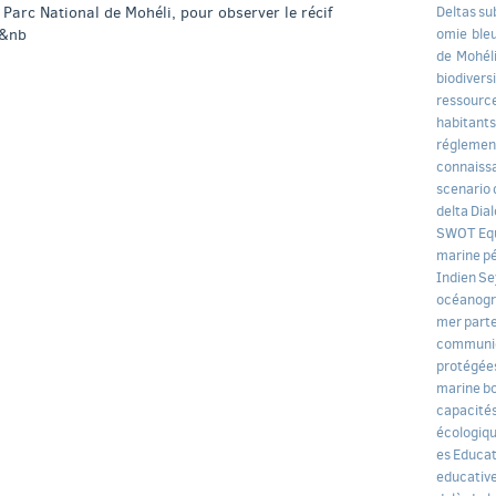
 Parc National de Mohéli, pour observer le récif
Deltas
su
:&nb
omie ble
de Mohél
biodivers
ressource
habitants
réglemen
connaiss
scenario
delta
Dia
SWOT
Eq
marine
p
Indien
Se
océanogr
mer
parte
communi
protégée
marine
b
capacité
écologiq
es
Educat
educativ