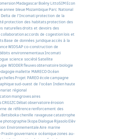
bmersion
Madagascar
Boény
LittoSIM
Econ
ue
annee bleue
Mozambique
Parc National
i
Delta de l'Incomati
protection de la
ité
protection des habitats
protection des
s naturelles
droits et devoirs des
collaboration
accords de cogestion
lois et
ts
Base de données juridique
accès à la
ance
WIOSAP
co-construction de
débits environnementaux
Incomati
logue science société
Satellite
uipe WIODER
fleuves
obtervatoire
biologie
édagogie
mallette MARECO
Océan
ychelles
Projet PAREO
école
campagne
aphique
sud-ouest de l’océan Indien
haute
nariat régional
cation
mangroves
aires
s
CRGIZC
Débat
observatoire
érosion
orne de référence
renforcement des
s
Betsiboka
chenille ravageuse
catastrophe
ue
photographie
Ikopa
Dialogue
Rijasolo
Elèv
ion Environnementale
Aire marine
e
Praslin
gouvernance océanique
zones au-