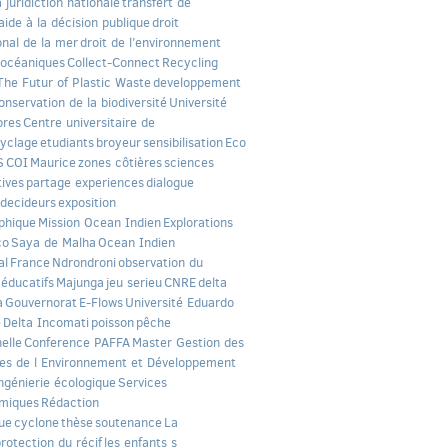
a juridiction nationale
transfert de
aide à la décision publique
droit
onal de la mer
droit de l’environnement
 océaniques
Collect-Connect
Recycling
The Futur of Plastic Waste
developpement
onservation de la biodiversité
Université
ores
Centre universitaire de
yclage
etudiants
broyeur
sensibilisation
Eco
S
COI
Maurice
zones côtières
sciences
tives
partage experiences
dialogue
 decideurs
exposition
phique
Mission Ocean Indien
Explorations
co
Saya de Malha
Ocean Indien
al
France
Ndrondroni
observation du
 éducatifs
Majunga
jeu serieu
CNRE
delta
a
Gouvernorat
E-Flows
Université Eduardo
e
Delta Incomati
poisson
pêche
nelle
Conference PAFFA
Master Gestion des
es de l Environnement et Développement
ngénierie écologique
Services
miques
Rédaction
que
cyclone
thèse
soutenance
La
rotection du récif
les enfants s