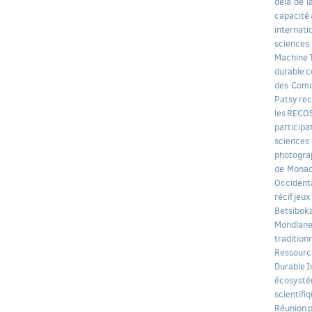
delà de l
capacité
internati
sciences
Machine
durable
c
des Com
Patsy
rec
les
RECO
participa
sciences
photogra
de Mona
Occident
récif
jeux
Betsibok
Mondlan
tradition
Ressourc
Durable
I
écosysté
scientifi
Réunion
p