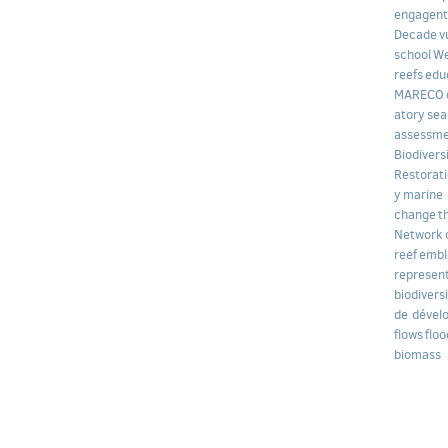
engagent
Decade
v
school
We
reefs
edu
MARECO
atory
sea
assessm
Biodivers
Restorat
y
marine 
change
t
Network
reef
embl
represen
biodivers
de dével
flows
floo
biomass