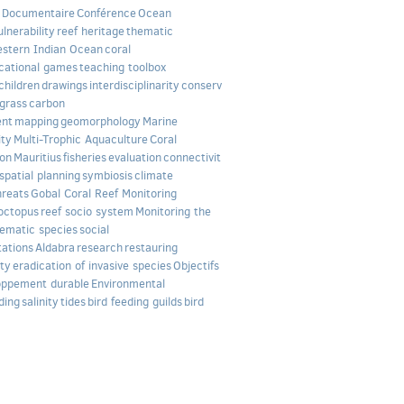
Documentaire
Conférence
Ocean
ulnerability
reef heritage
thematic
stern Indian Ocean
coral
cational games
teaching toolbox
children
drawings
interdisciplinarity
conserv
grass
carbon
ent
mapping
geomorphology
Marine
ity
Multi-Trophic Aquaculture
Coral
ion
Mauritius
fisheries
evaluation
connectivit
spatial planning
symbiosis
climate
hreats
Gobal Coral Reef Monitoring
octopus
reef socio system
Monitoring the
ematic species
social
tations
Aldabra
research
restauring
ity
eradication of invasive species
Objectifs
oppement durable
Environmental
ding
salinity
tides
bird feeding guilds
bird