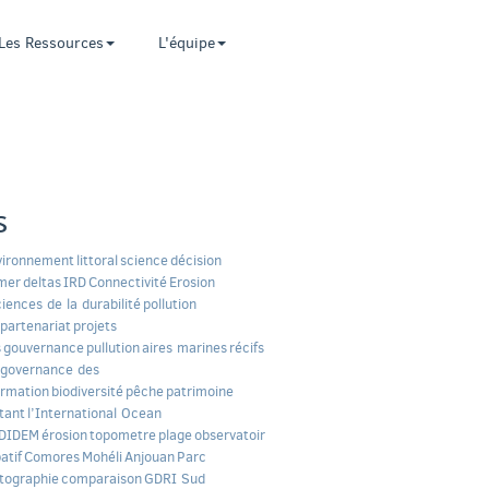
Les Ressources
L'équipe
s
vironnement
littoral
science
décision
mer
deltas
IRD
Connectivité
Erosion
ciences de la durabilité
pollution
partenariat
projets
s
gouvernance
pullution
aires marines
récifs
governance des
ormation
biodiversité
pêche
patrimoine
tant
l’International Ocean
DIDEM
érosion
topometre
plage
observatoir
atif
Comores
Mohéli
Anjouan
Parc
tographie
comparaison
GDRI Sud