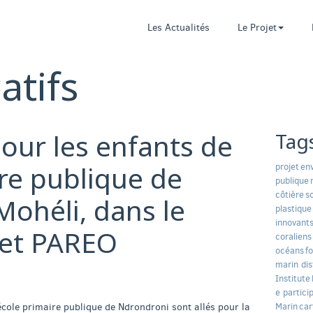
Les Actualités
Le Projet
atifs
pour les enfants de
Tag
ire publique de
projet
en
publique
côtière
s
Mohéli, dans le
plastique
innovant
jet PAREO
coraliens
océans
f
marin dis
Institute
e particip
école primaire publique de Ndrondroni sont allés pour la
Marin
car